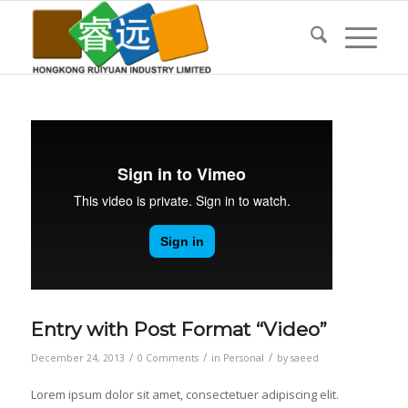
Entry with Post Format “Video”
/
/
/
December 24, 2013
0 Comments
in
Personal
by
saeed
Lorem ipsum dolor sit amet, consectetuer adipiscing elit.