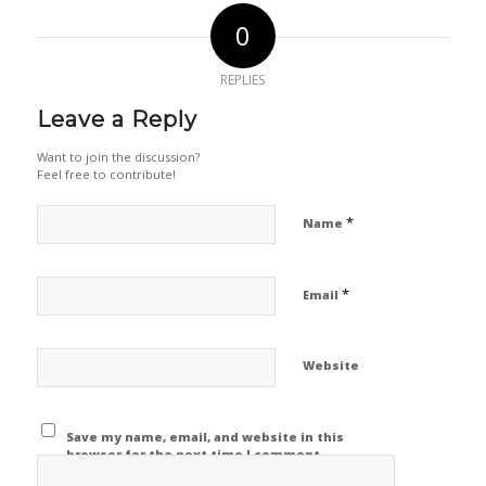
0
REPLIES
Leave a Reply
Want to join the discussion?
Feel free to contribute!
*
Name
*
Email
Website
Save my name, email, and website in this
browser for the next time I comment.