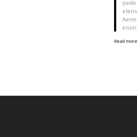
pede 
elem
Aenea
enim
Read mor