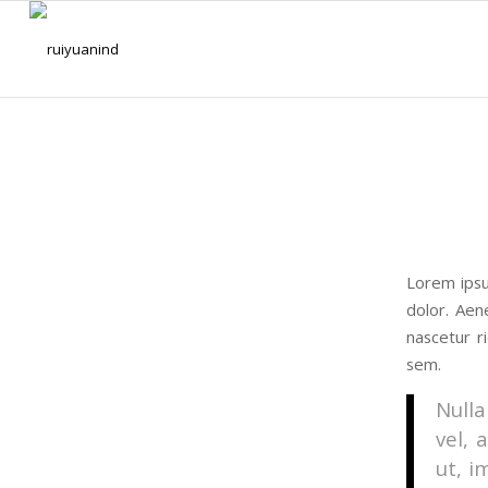
Lorem ipsu
dolor. Aen
nascetur r
sem.
Nulla
vel, 
ut, i