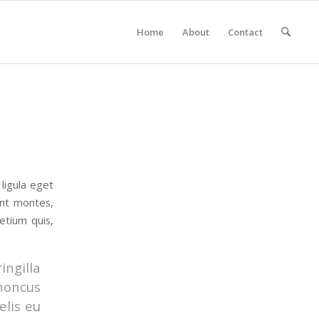
Home
About
Contact
ligula eget
ent montes,
etium quis,
ingilla
rhoncus
elis eu