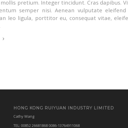
mollis pretium. Integer tincidunt. Cras dapibus. 
entum semper nisi. Aenean vulputate eleifend t
n leo ligula, porttitor eu, consequat vitae, eleif
.
e
HONG KONG RUIYUAN INDUSTRY LIMITED
Cathy Wang
TEL: 00852 26681868 0086-13764911068