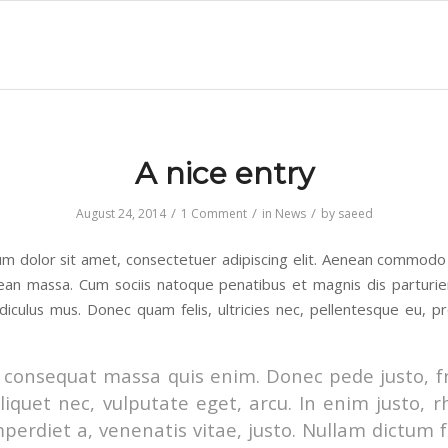
A nice entry
/
/
/
August 24, 2014
1 Comment
in
News
by
saeed
m dolor sit amet, consectetuer adipiscing elit. Aenean commodo 
ean massa. Cum sociis natoque penatibus et magnis dis parturi
idiculus mus. Donec quam felis, ultricies nec, pellentesque eu, pr
 consequat massa quis enim. Donec pede justo, fr
aliquet nec, vulputate eget, arcu. In enim justo, 
mperdiet a, venenatis vitae, justo. Nullam dictum f